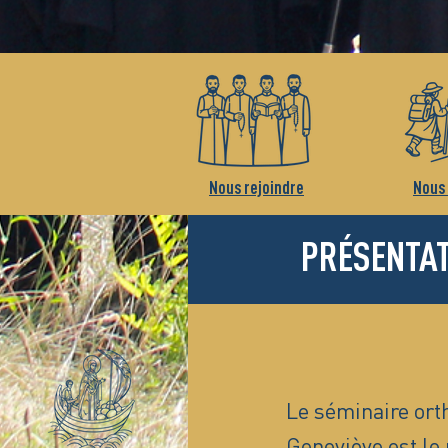
Nous rejoindre
Nous 
PRÉSENTA
Le séminaire ort
Geneviève est le 