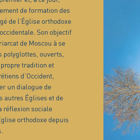
sement de formation des
é de l’Église orthodoxe
occidentale. Son objectif
triarcat de Moscou à se
 polyglottes, ouverts,
propre tradition et
rétiens d’Occident,
er un dialogue de
s autres Églises et de
 réflexion sociale
’Église orthodoxe depuis
.