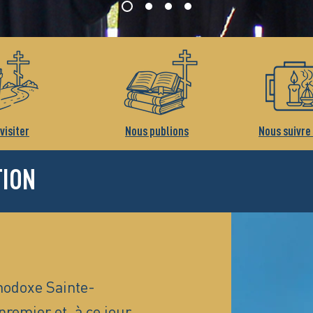
visiter
Nous publions
Nous suivre
TION
hodoxe Sainte-
premier et, à ce jour,