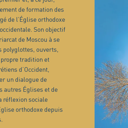
sement de formation des
é de l’Église orthodoxe
occidentale. Son objectif
triarcat de Moscou à se
 polyglottes, ouverts,
propre tradition et
rétiens d’Occident,
er un dialogue de
s autres Églises et de
 réflexion sociale
’Église orthodoxe depuis
.