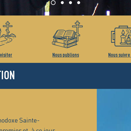
visiter
Nous publions
Nous suivre
TION
hodoxe Sainte-
premier et, à ce jour,