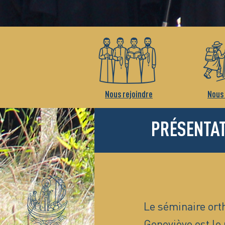
Nous rejoindre
Nous 
PRÉSENTA
Le séminaire ort
Geneviève est le 