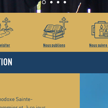
visiter
Nous publions
Nous suivre
TION
hodoxe Sainte-
premier et, à ce jour,