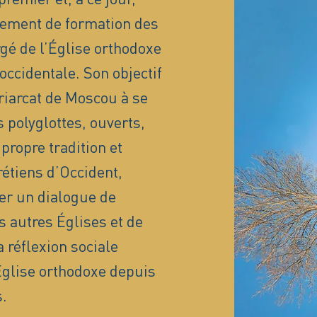
sement de formation des
é de l’Église orthodoxe
occidentale. Son objectif
triarcat de Moscou à se
 polyglottes, ouverts,
propre tradition et
rétiens d’Occident,
er un dialogue de
s autres Églises et de
 réflexion sociale
’Église orthodoxe depuis
.