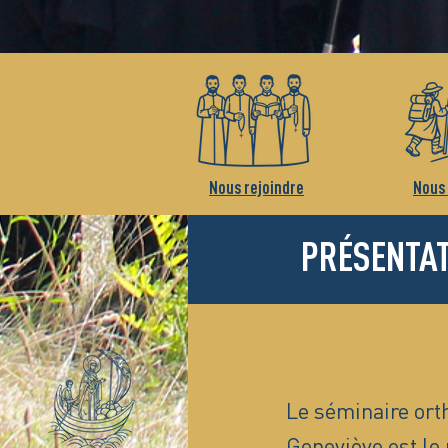
Nous rejoindre
Nous 
PRÉSENTA
Le séminaire ort
Geneviève est le 