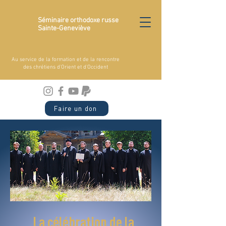
Séminaire orthodoxe russe
Sainte-Geneviève
Au service de la formation et de la rencontre
des chrétiens d'Orient et d'Occident
Faire un don
La célébration de la