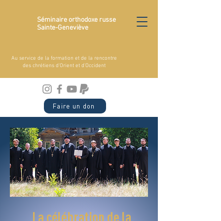
Séminaire orthodoxe russe
Sainte-Geneviève
Au service de la formation et de la rencontre
des chrétiens d'Orient et d'Occident
Faire un don
La célébration de la