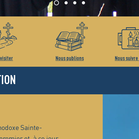
visiter
Nous publions
Nous suivre
TION
hodoxe Sainte-
premier et, à ce jour,