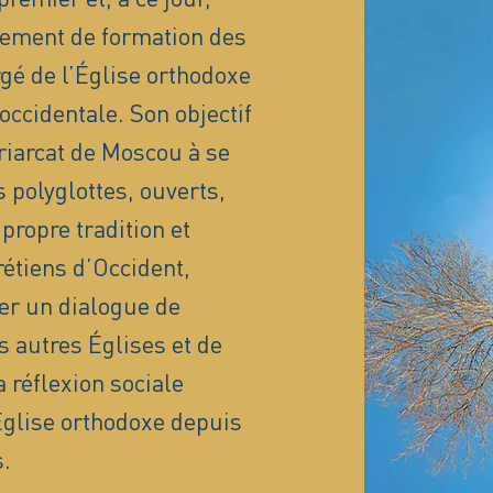
sement de formation des
é de l’Église orthodoxe
occidentale. Son objectif
triarcat de Moscou à se
 polyglottes, ouverts,
propre tradition et
rétiens d’Occident,
er un dialogue de
s autres Églises et de
 réflexion sociale
’Église orthodoxe depuis
.