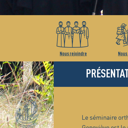
Nous rejoindre
Nous 
PRÉSENTA
Le séminaire ort
Geneviève est le 