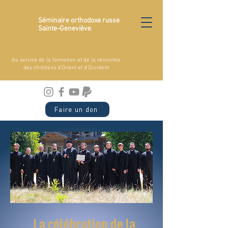
Séminaire orthodoxe russe
Sainte-Geneviève
Au service de la formation et de la rencontre
des chrétiens d'Orient et d'Occident
Faire un don
La célébration de la