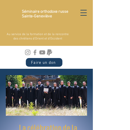
Séminaire orthodoxe russe
Sainte-Geneviève
Au service de la formation et de la rencontre
des chrétiens d'Orient et d'Occident
Faire un don
La célébration de la