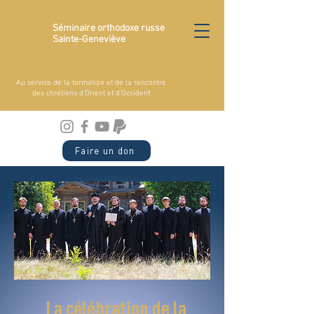
Séminaire orthodoxe russe
Sainte-Geneviève
Au service de la formation et de la rencontre
des chrétiens d'Orient et d'Occident
Faire un don
La célébration de la